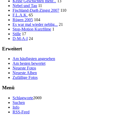
Keine Geschichten mehr...
13
Nebel und Tau
11
Fischland-Darß-Zingst 2007
110
F.L.A.K.
65
Rügen 2005
104
Es war mal wieder neblig...
21
Stop-Motion Kurzfilme
1
Stille
17
D-M-A-I
24
Erweitert
Am häufigsten angesehen
Am besten bewertet
Neueste Fotos
Neueste Alben
Zufällige Fotos
Menü
Schlagworte
2069
Suchen
Info
RSS-Feed