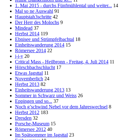
1. Mai 2015 - durchs Fünfmühlental und weiter...
14
Mal so ne Auswahl
91
Hauptstah3schritte
42
Der Herr des Molochs
9
Mindead
37
Herbst 2014
119
Ebnisee und Strümpfelbachtal
18
Einheitswanderung 2014
15
Römersee 2014
22
j-j-y
20
Critical Mass - Heilbronn - Freitag, 4. Juli 2014
11
Hörschbachschlucht
17
Etwas Jagsttal
11
Novemberlich
24
Herbst 2013
82
Einheitswanderung 2013
13
Sommer in Schwarz und Weiss
26
Eppingen und so...
37
Noch g’schwind Nebel vor dem Jahreswechsel
8
Herbst 2012
183
Dresden
32
Porsche-Museum
15
Römersee 2012
40
Im Spätsommer im Jagsttal
23