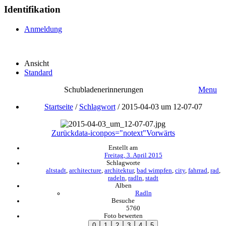
Identifikation
Anmeldung
Ansicht
Standard
Schubladenerinnerungen
Menu
Startseite
/
Schlagwort
/
2015-04-03 um 12-07-07
Zurück
data-iconpos="notext"
Vorwärts
Erstellt am
Freitag, 3. April 2015
Schlagworte
altstadt
,
architecture
,
architektur
,
bad wimpfen
,
city
,
fahrrad
,
rad
,
radeln
,
radln
,
stadt
Alben
Radln
Besuche
5760
Foto bewerten