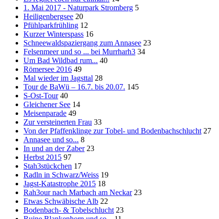
1. Mai 2017 - Naturpark Stromberg
5
Heiligenbergsee
20
Pfühlparkfrühling
12
Kurzer Winterspass
16
Schneewaldspaziergang zum Annasee
23
Felsenmeer und so ... bei Murrharh3
34
Um Bad Wildbad rum...
40
Römersee 2016
49
Mal wieder im Jagsttal
28
Tour de BaWü – 16.7. bis 20.07.
145
S-Ost-Tour
40
Gleichener See
14
Meisenparade
49
Zur versteinerten Frau
33
Von der Pfaffenklinge zur Tobel- und Bodenbachschlucht
27
Annasee und so...
8
In und an der Zaber
23
Herbst 2015
97
Stah3stückchen
17
Radln in Schwarz/Weiss
19
Jagst-Katastrophe 2015
18
Rah3our nach Marbach am Neckar
23
Etwas Schwäbische Alb
22
Bodenbach- & Tobelschlucht
23
Ruine Blankenhorn und so...
11