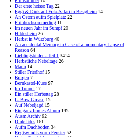
Frühsommer
10
Der erste heisse Tag
22
Eggi & Dink auf Foto-Safari in Besigheim
14
An Ostern aufm Spielplatz
22
Frühhochsommerling
11
Im neuen Jahr im Sumpf
20
Hildesheim
26
Herbst in Würzburg
40
An accidental Memory in Case of a momentary Lapse of
Reason
64
Lieblingsbilder - Teil 1
3414
Herbstliche Nebeltage
26
Manu
14
Stiller Friedhof
15
Burgen
7
Bernkastel-Kues
97
Im Tunnel
17
Ein stiller Herbsttag
28
L. Bow Grease
15
Auf Nebeljagd
15
Ein ganz buntes Album
195
Ausm Archiv
92
Dinkslides
161
Aufm Dachboden
34
Regiswindis vorm Fenster
52