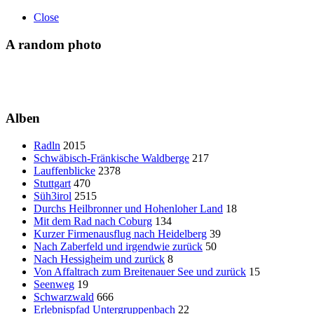
Close
A random photo
Alben
Radln
2015
Schwäbisch-Fränkische Waldberge
217
Lauffenblicke
2378
Stuttgart
470
Süh3irol
2515
Durchs Heilbronner und Hohenloher Land
18
Mit dem Rad nach Coburg
134
Kurzer Firmenausflug nach Heidelberg
39
Nach Zaberfeld und irgendwie zurück
50
Nach Hessigheim und zurück
8
Von Affaltrach zum Breitenauer See und zurück
15
Seenweg
19
Schwarzwald
666
Erlebnispfad Untergruppenbach
22