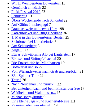
WT11 Weinbergtour Löwenstein
11
Gemütlich am Bach
22
Finki-Festival 2018
23
Schluchtig
13
Übers Wochenende nach Schöntal
22
Auf Glühwürmchenjagd
7
Braunschweig und etwas Harz
198
Katzenbuckel und Burg Eberbach
36
1. Mai in den Löwensteiner Bergen
25
Steinbruch bei Unterheinriet
7
Am Scheuerberg
8
Allgäu
322
Etwas Schwäbische Alb bei Lauterstein
17
Ebnisee und Strümpfelbachtal
20
Die Enzschleife bei Mühlhausen
19
Bottwartal und so
27
Von Wielandsweiler nach Grab und zurück...
31
Z3 - Spinner-Tour
24
Tour 3
26
Nach Neudenau und zurück...
22
Bei Unterheimbach und beim Finsterroter See
17
Waldheide und Wald uns so...
15
Michaelsberg-Runde
9
Eine kleine Jagst- und Kochertal-Reise
111
Es regnet eben nur einmal...
14