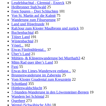
Leudelsbachtal - Glemstal - Enzeck
129
Heilbronner Stah3wald
25
Feen Spuren – Drei Schluchten
101
Von St. Martin auf die Kalmit
75
Wanderung zum Filsursprung
37
Land und Hügelrunde
31
Rah3our zum Kloster Maulbronn und zurück
33
Buchenbachtal
45
Tölzer Land
191
Wüstenbachtal
21
Vögel...
102
Etwas Fünfmühlental...
37
Über’s Land
21
Mühlen- & Klingenwanderung bei Murrharh3
42
Mitm Rad quer über’s Land
33
Fuxi
55
Etwas den Limes-Wanderweg entlang...
32
Brunnenwanderung im Zabergäu
25
Vom Kloster Gnadental zum Kreuzstein
22
Schottland
355
Hüttlenwaldschlucht
35
7-Stunden-Wanderung in den Löwensteiner-Bergen
19
Wandern bei Schöntal
21
Querbeet
273
Wental (Schwäbische Alb)
18