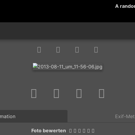
A rando
rmation
Exif-Me
Foto bewerten