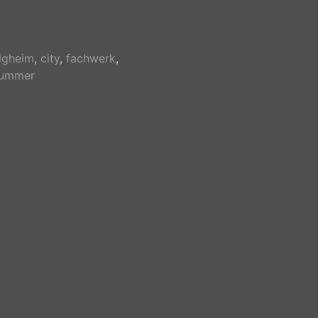
igheim
,
city
,
fachwerk
,
ummer