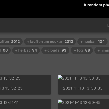
A random ph
auffen
2012
+ lauffen am neckar
2012
+ neckar
134
l
96
+ herbst
94
+ clouds
93
+ fog
88
+ him
13 13-32-25
2021-11-13 13-30-33