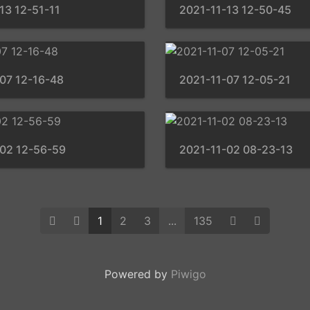
13 12-51-11
2021-11-13 12-50-45
07 12-16-48
2021-11-07 12-05-21
-02 12-56-59
2021-11-02 08-23-13
1
2
3
...
135
Powered by
Piwigo