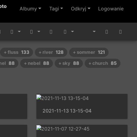
oto
Albumy
Tagi
Odkryj
Logowanie
+ fluss
133
+ river
128
+ sommer
121
mel
88
+ nebel
88
+ sky
88
+ church
85
2021-11-13 13-15-04