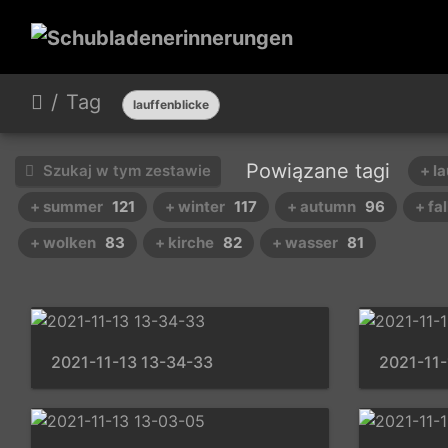
Tag
lauffenblicke
Powiązane tagi
Szukaj w tym zestawie
+ l
+ summer
121
+ winter
117
+ autumn
96
+ fal
+ wolken
83
+ kirche
82
+ wasser
81
2021-11-13 13-34-33
2021-11-