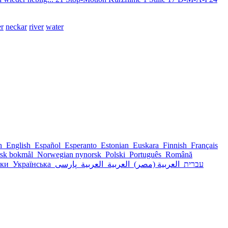
r
neckar
river
water
sh
English
Español
Esperanto
Estonian
Euskara
Finnish
Français
sk bokmål
Norwegian nynorsk
Polski
Português
Română
ски
Українська
پارسی
العربية
العربية
العربية (مصر)
עברית