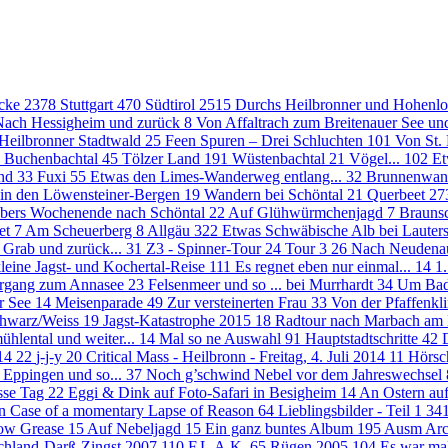
icke
2378
Stuttgart
470
Südtirol
2515
Durchs Heilbronner und Hohenl
Nach Hessigheim und zurück
8
Von Affaltrach zum Breitenauer See u
Heilbronner Stadtwald
25
Feen Spuren – Drei Schluchten
101
Von St. 
Buchenbachtal
45
Tölzer Land
191
Wüstenbachtal
21
Vögel...
102
Et
and
33
Fuxi
55
Etwas den Limes-Wanderweg entlang...
32
Brunnenwan
in den Löwensteiner-Bergen
19
Wandern bei Schöntal
21
Querbeet
27
bers Wochenende nach Schöntal
22
Auf Glühwürmchenjagd
7
Brauns
iet
7
Am Scheuerberg
8
Allgäu
322
Etwas Schwäbische Alb bei Lauter
 Grab und zurück...
31
Z3 - Spinner-Tour
24
Tour 3
26
Nach Neudenau
leine Jagst- und Kochertal-Reise
111
Es regnet eben nur einmal...
14
1
ergang zum Annasee
23
Felsenmeer und so ... bei Murrhardt
34
Um Bad
r See
14
Meisenparade
49
Zur versteinerten Frau
33
Von der Pfaffenkl
chwarz/Weiss
19
Jagst-Katastrophe 2015
18
Radtour nach Marbach am
ühlental und weiter...
14
Mal so ne Auswahl
91
Hauptstadtschritte
42
014
22
j-j-y
20
Critical Mass - Heilbronn - Freitag, 4. Juli 2014
11
Hörsc
Eppingen und so...
37
Noch g’schwind Nebel vor dem Jahreswechsel
isse Tag
22
Eggi & Dink auf Foto-Safari in Besigheim
14
An Ostern au
n Case of a momentary Lapse of Reason
64
Lieblingsbilder - Teil 1
34
ow Grease
15
Auf Nebeljagd
15
Ein ganz buntes Album
195
Ausm Ar
chland-Darß-Zingst 2007
110
F.L.A.K.
65
Rügen 2005
104
Es war mal