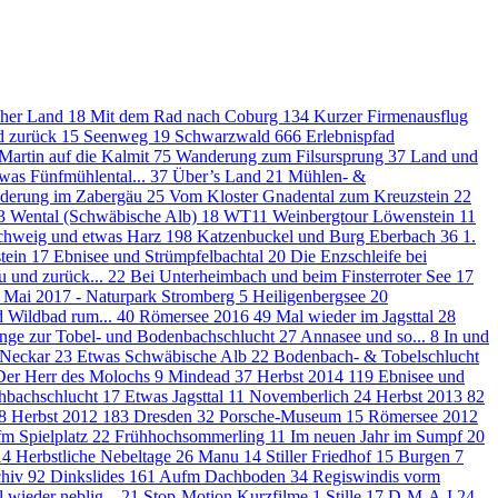
oher Land
18
Mit dem Rad nach Coburg
134
Kurzer Firmenausflug
nd zurück
15
Seenweg
19
Schwarzwald
666
Erlebnispfad
Martin auf die Kalmit
75
Wanderung zum Filsursprung
37
Land und
was Fünfmühlental...
37
Über’s Land
21
Mühlen- &
derung im Zabergäu
25
Vom Kloster Gnadental zum Kreuzstein
22
3
Wental (Schwäbische Alb)
18
WT11 Weinbergtour Löwenstein
11
chweig und etwas Harz
198
Katzenbuckel und Burg Eberbach
36
1.
stein
17
Ebnisee und Strümpfelbachtal
20
Die Enzschleife bei
 und zurück...
22
Bei Unterheimbach und beim Finsterroter See
17
. Mai 2017 - Naturpark Stromberg
5
Heiligenbergsee
20
 Wildbad rum...
40
Römersee 2016
49
Mal wieder im Jagsttal
28
inge zur Tobel- und Bodenbachschlucht
27
Annasee und so...
8
In und
 Neckar
23
Etwas Schwäbische Alb
22
Bodenbach- & Tobelschlucht
Der Herr des Molochs
9
Mindead
37
Herbst 2014
119
Ebnisee und
hbachschlucht
17
Etwas Jagsttal
11
Novemberlich
24
Herbst 2013
82
8
Herbst 2012
183
Dresden
32
Porsche-Museum
15
Römersee 2012
fm Spielplatz
22
Frühhochsommerling
11
Im neuen Jahr im Sumpf
20
14
Herbstliche Nebeltage
26
Manu
14
Stiller Friedhof
15
Burgen
7
chiv
92
Dinkslides
161
Aufm Dachboden
34
Regiswindis vorm
 wieder neblig...
21
Stop-Motion Kurzfilme
1
Stille
17
D-M-A-I
24