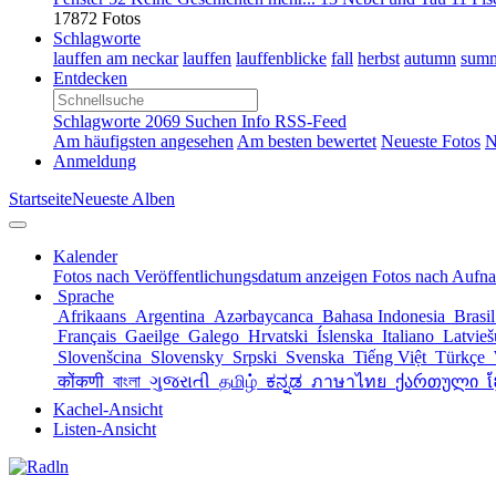
17872 Fotos
Schlagworte
lauffen am neckar
lauffen
lauffenblicke
fall
herbst
autumn
sum
Entdecken
Schlagworte
2069
Suchen
Info
RSS-Feed
Am häufigsten angesehen
Am besten bewertet
Neueste Fotos
N
Anmeldung
Startseite
Neueste Alben
Kalender
Fotos nach Veröffentlichungsdatum anzeigen
Fotos nach Aufn
Sprache
Afrikaans
Argentina
Azərbaycanca
Bahasa Indonesia
Brasi
Français
Gaeilge
Galego
Hrvatski
Íslenska
Italiano
Latvie
Slovenšcina
Slovensky
Srpski
Svenska
Tiếng Việt
Türkçe
कोंकणी
বাংলা
ગુજરાતી
தமிழ்
ಕನ್ನಡ
ภาษาไทย
ქართული
ខ
Kachel-Ansicht
Listen-Ansicht