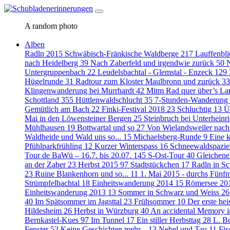
A random photo
Alben
Radln
2015
Schwäbisch-Fränkische Waldberge
217
Lauffenbl
nach Heidelberg
39
Nach Zaberfeld und irgendwie zurück
50
Untergruppenbach
22
Leudelsbachtal - Glemstal - Enzeck
129
Hügelrunde
31
Radtour zum Kloster Maulbronn und zurück
33
Klingenwanderung bei Murrhardt
42
Mitm Rad quer über’s L
Schottland
355
Hüttlenwaldschlucht
35
7-Stunden-Wanderung 
Gemütlich am Bach
22
Finki-Festival 2018
23
Schluchtig
13
Ü
Mai in den Löwensteiner Bergen
25
Steinbruch bei Unterheinr
Mühlhausen
19
Bottwartal und so
27
Von Wielandsweiler nach
Waldheide und Wald uns so...
15
Michaelsberg-Runde
9
Eine k
Pfühlparkfrühling
12
Kurzer Winterspass
16
Schneewaldspazi
Tour de BaWü – 16.7. bis 20.07.
145
S-Ost-Tour
40
Gleichene
an der Zaber
23
Herbst 2015
97
Stadtstückchen
17
Radln in S
23
Ruine Blankenhorn und so...
11
1. Mai 2015 - durchs Fünfm
Strümpfelbachtal
18
Einheitswanderung 2014
15
Römersee 2
Einheitswanderung 2013
13
Sommer in Schwarz und Weiss
26
40
Im Spätsommer im Jagsttal
23
Frühsommer
10
Der erste he
Hildesheim
26
Herbst in Würzburg
40
An accidental Memory i
Bernkastel-Kues
97
Im Tunnel
17
Ein stiller Herbsttag
28
L. B
Fenster
52
Keine Geschichten mehr...
13
Nebel und Tau
11
Fis