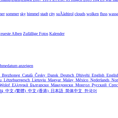
mer
sommer
sky
himmel
stadt
city
suÃàdtirol
clouds
wolken
fluss
wasse
eueste Alben
Zufällige Fotos
Kalender
ahmedatum anzeigen
l
Brezhoneg
Català
Česky
Dansk
Deutsch
Dhivehi
English
Engli
šu
Lëtzebuergesch
Lietuviu
Magyar
Malay
México
Nederlands
Nor
Wolof
Ελληνικά
Български
Македонски
Монгол
Русский
Срп
្មែរ
中文 (繁體)
中文 (香港)
日本語
简体中文
한국어